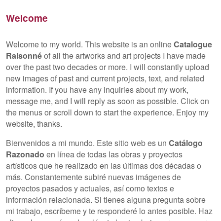
Skip to primary content
Skip to secondary content
Welcome
Welcome to my world. This website is an online
Catalogue
Raisonné
of all the artworks and art projects I have made
over the past two decades or more. I will constantly upload
new images of past and current projects, text, and related
information. If you have any inquiries about my work,
message me, and I will reply as soon as possible. Click on
the menus or scroll down to start the experience. Enjoy my
website, thanks.
Bienvenidos a mi mundo. Este sitio web es un
Catálogo
Razonado
en línea de todas las obras y proyectos
artísticos que he realizado en las últimas dos décadas o
más. Constantemente subiré nuevas imágenes de
proyectos pasados ​​y actuales, así como textos e
información relacionada.
Si tienes alguna pregunta sobre
mi trabajo, escríbeme y te responderé lo antes posible.
Haz