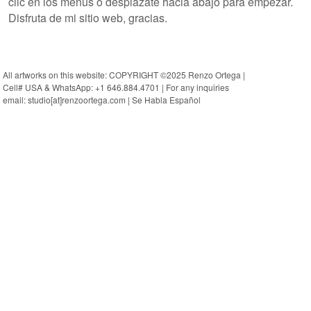
clic en los menús o desplázate hacia abajo para empezar.
Disfruta de mi sitio web, gracias.
All artworks on this website: COPYRIGHT ©2025 Renzo Ortega |
Cell# USA & WhatsApp: +1 646.884.4701 | For any inquiries
email: studio[at]renzoortega.com | Se Habla Español